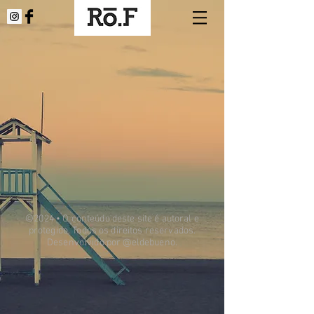
©2024 • O conteúdo deste site é autoral e
protegido. Todos os direitos reservados.
Desenvolvido por @eldebueno.