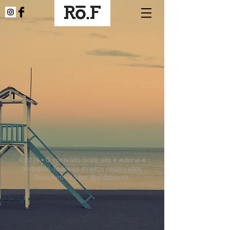
©2024 • O conteúdo deste site é autoral e
protegido. Todos os direitos reservados.
Desenvolvido por @eldebueno.